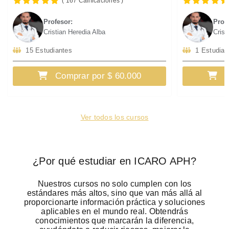
( 167 Calificaciones )
Profesor:
Prof
Cristian Heredia Alba
Crist
15 Estudiantes
1 Estudian
Comprar por $ 60.000
C
Ver todos los cursos
¿Por qué estudiar en ICARO APH?
Nuestros cursos no solo cumplen con los
estándares más altos, sino que van más allá al
proporcionarte información práctica y soluciones
aplicables en el mundo real. Obtendrás
conocimientos que marcarán la diferencia,